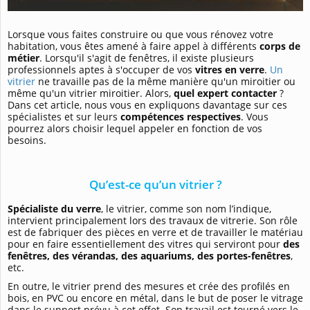
Lorsque vous faites construire ou que vous rénovez votre
habitation, vous êtes amené à faire appel à différents
corps de
métier
. Lorsqu'il s'agit de fenêtres, il existe plusieurs
professionnels aptes à s'occuper de vos
vitres en verre
.
Un
vitrier
ne travaille pas de la même manière qu'un miroitier ou
même qu'un vitrier miroitier. Alors,
quel expert contacter
?
Dans cet article, nous vous en expliquons davantage sur ces
spécialistes et sur leurs
compétences respectives
. Vous
pourrez alors choisir lequel appeler en fonction de vos
besoins.
Qu’est-ce qu’un vitrier ?
Spécialiste du verre
, le vitrier, comme son nom l’indique,
intervient principalement lors des travaux de vitrerie. Son rôle
est de fabriquer des pièces en verre et de travailler le matériau
pour en faire essentiellement des vitres qui serviront pour
des
fenêtres, des vérandas, des aquariums, des portes-fenêtres
,
etc.
En outre, le vitrier prend des mesures et crée des profilés en
bois, en PVC ou encore en métal, dans le but de poser le vitrage
dans le support prévu à cet effet. Son travail est tourné vers le