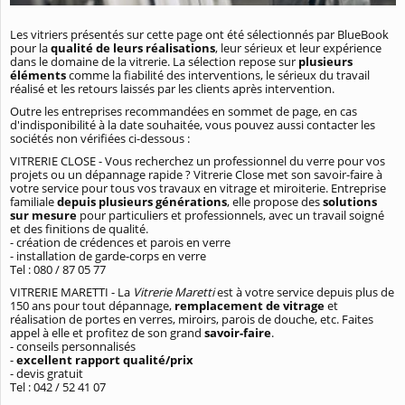
Les vitriers présentés sur cette page ont été sélectionnés par BlueBook
pour la
qualité de leurs réalisations
, leur sérieux et leur expérience
dans le domaine de la vitrerie. La sélection repose sur
plusieurs
éléments
comme la fiabilité des interventions, le sérieux du travail
réalisé et les retours laissés par les clients après intervention.
Outre les entreprises recommandées en sommet de page, en cas
d'indisponibilité à la date souhaitée, vous pouvez aussi contacter les
sociétés non vérifiées ci-dessous :
VITRERIE CLOSE - Vous recherchez un professionnel du verre pour vos
projets ou un dépannage rapide ? Vitrerie Close met son savoir-faire à
votre service pour tous vos travaux en vitrage et miroiterie. Entreprise
familiale
depuis plusieurs générations
, elle propose des
solutions
sur mesure
pour particuliers et professionnels, avec un travail soigné
et des finitions de qualité.
- création de crédences et parois en verre
- installation de garde-corps en verre
Tel : 080 / 87 05 77
VITRERIE MARETTI - La
Vitrerie Maretti
est à votre service depuis plus de
150 ans pour tout dépannage,
remplacement de vitrage
et
réalisation de portes en verres, miroirs, parois de douche, etc. Faites
appel à elle et profitez de son grand
savoir-faire
.
- conseils personnalisés
-
excellent rapport qualité/prix
- devis gratuit
Tel : 042 / 52 41 07