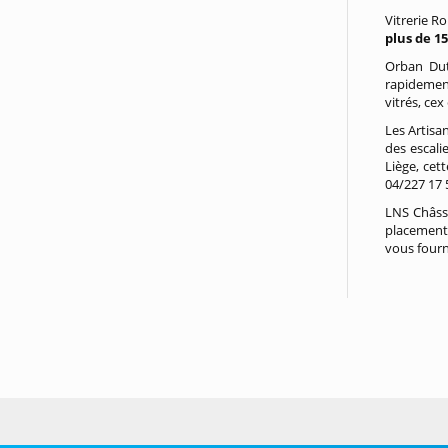
Vitrerie R
plus de 1
Orban Dutr
rapidement
vitrés, ce
Les Artisa
des escali
Liège, cet
04/227 17 
LNS Châssi
placement 
vous fourni