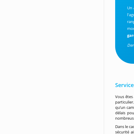
Un 
l'a
ran
mod
gar
Dern
Service
Vous êtes 
particulie
qu’un camb
délais pou
nombreuse
Dans le ca
sécurité a