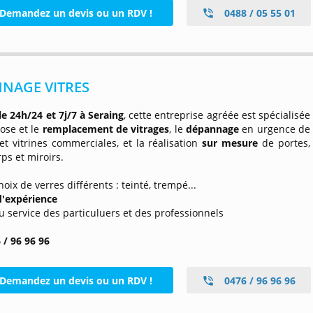
Demandez un devis ou un RDV !
0488 / 05 55 01
NAGE VITRES
le 24h/24
et 7j/7 à Seraing
, cette entreprise agréée est spécialisée
ose et le
remplacement de vitrages
, le
dépannage
en urgence de
et vitrines commerciales, et la réalisation
sur mesure
de portes,
ps et miroirs.
hoix de verres différents : teinté, trempé...
d'expérience
 au service des particuluers et des professionnels
 / 96 96 96
Demandez un devis ou un RDV !
0476 / 96 96 96