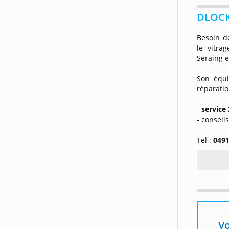
DLOCK
Besoin d
le vitra
Seraing e
Son équ
réparatio
-
service 
- conseil
Tel :
0491
Vo