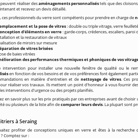
, peuvent réaliser des
aménagements personnalisés
tels que des cloisons
intenant et recevez un devis détaillé.
 ces professionnels du verre sont compétents pour prendre en charge de
n
remplacement et la pose de vitres
: double ou triple vitrage, verre feuilleté
conception d'éléments en verre
: garde-corps, crédences, escaliers, paroi 
stallation et la restauration de vitraux
réalisation de miroirs sur mesure
réparation de vitres brisées
pose de baies vitrées
mélioration des performances thermiques et phoniques de vos vitrag
 intervention pour installer une nouvelle fenêtre de qualité ou le r
isés
en fonction de vos besoins et de vos préférences font également partie
mandations en matière d'entretien et de
nettoyage de vitres
. Ces pr
our réaliser vos travaux. Ils mettent un point d'honneur à vous fournir des 
des interventions d'urgence ou des projets planifiés.
ez en savoir plus sur les prix pratiqués par ces entreprises avant de chois
té ou plusieurs de la liste afin de
comparer leurs devis
. La plupart sont p
itriers à Seraing
aitez profiter de conceptions uniques en verre et êtes à la recherche 
? Comptez sur :