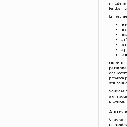
miroiterie
les dès ma
En résumé,
le 
la 
l'in
la 
la 
la 
l'a
Outre une
personnal
des recom
province p
soit pour 
Vous désir
à une socié
province.
Autres v
Vous souh
demandes 