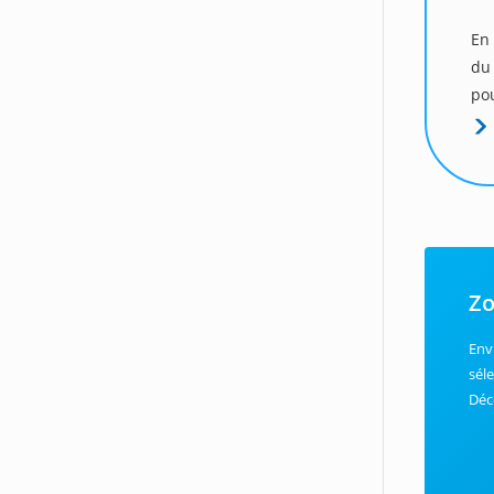
En 
du
pou
Zo
Env
sél
Déc