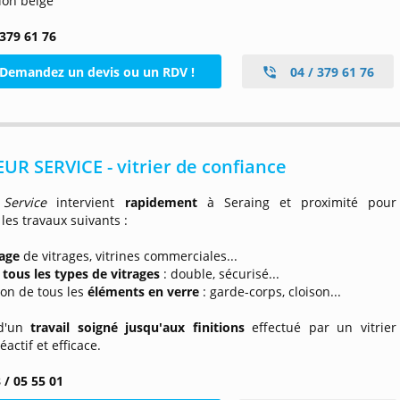
tion belge
 379 61 76
Demandez un devis ou un RDV !
04 / 379 61 76
UR SERVICE - vitrier de confiance
 Service
intervient
rapidement
à Seraing et proximité pour
 les travaux suivants :
age
de vitrages, vitrines commerciales...
e
tous les types de vitrages
: double, sécurisé...
ion de tous les
éléments en verre
: garde-corps, cloison...
 d'un
travail soigné jusqu'aux finitions
effectué par un vitrier
réactif et efficace.
 / 05 55 01