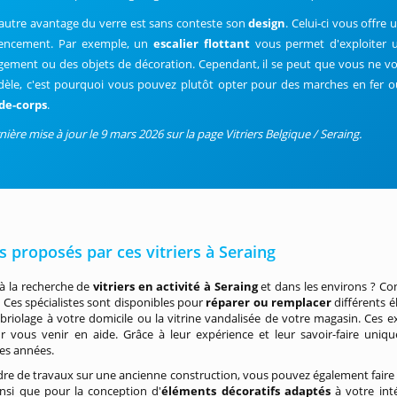
autre avantage du verre est sans conteste son
design
. Celui-ci vous offre 
gencement. Par exemple, un
escalier flottant
vous permet d'exploiter 
gement ou des objets de décoration. Cependant, il se peut que vous ne vou
èle, c'est pourquoi vous pouvez plutôt opter pour des marches en fer o
de-corps
.
ière mise à jour le 9 mars 2026 sur la page Vitriers Belgique / Seraing.
s proposés par ces vitriers à Seraing
à la recherche de
vitriers en activité à Seraing
et dans les environs ? Co
r. Ces spécialistes sont disponibles pour
réparer ou remplacer
différents él
riolage à votre domicile ou la vitrine vandalisée de votre magasin. Ces e
r vous venir en aide. Grâce à leur expérience et leur savoir-faire unique
s années.
dre de travaux sur une ancienne construction, vous pouvez également faire
insi que pour la conception d'
éléments décoratifs adaptés
à votre inté