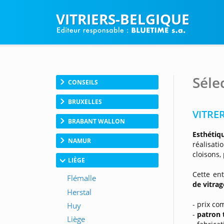
VITRIERS-BELGIQUE
Séle
CONSEILS
BRUXELLES
VITRE
BRABANT WALLON
Esthétiqu
NAMUR
réalisat
cloisons,
LIÈGE
Cette ent
de vitrag
- prix com
-
patron 