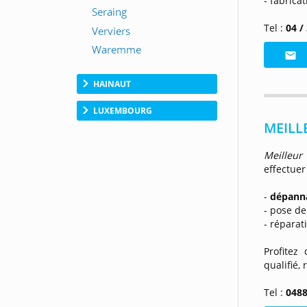
- fabrica
Tel :
04 /
HAINAUT
LUXEMBOURG
MEILLE
Meilleur
effectuer
-
dépann
- pose d
- réparat
Profitez
qualifié, 
Tel :
0488