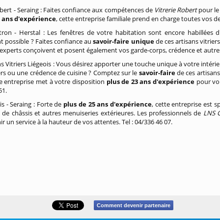
obert - Seraing : Faites confiance aux compétences de
Vitrerie Robert
pour le
5 ans d'expérience
, cette entreprise familiale prend en charge toutes vos d
on - Herstal : Les fenêtres de votre habitation sont encore habillées d
 possible ? Faites confiance au
savoir-faire unique
de ces artisans vitrier
x experts conçoivent et posent également vos garde-corps, crédence et autres 
ns Vitriers Liégeois : Vous désirez apporter une touche unique à votre intéri
ers ou une crédence de cuisine ? Comptez sur le
savoir-faire
de ces artisans
te entreprise met à votre disposition
plus de 23 ans d'expérience
pour vou
51.
s - Seraing : Forte de
plus de 25 ans d'expérience
, cette entreprise est 
de châssis et autres menuiseries extérieures. Les professionnels de
LNS 
r un service à la hauteur de vos attentes. Tel : 04/336 46 07.
Comment devenir partenaire