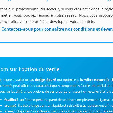
tant que professionnel du secteur, si vous êtes actif dans la rég
 métier, vous pouvez rejoindre notre réseau. Nous vous proposon
r accroître votre notoriété et développer votre clientèle.
Contactez-nous pour connaître nos conditions et deven
om sur l'option du verre
ie d'une installation au
design épuré
qui optimise la
lumière naturelle
c
ectionné, peut offrir des caractéristiques comparables à celles du métal et 
ouvrez les différentes options de verre qui garantissent un escalier à la fois
feuilleté
, un film empêche la paroi de se briser complètement si jamais 
trempé
, il a été plongé dans un liquide et refroidit très rapidement afin 
armé
, il dispose d’un grillage au sein de sa structure, ce qui lui confère